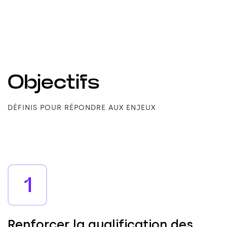
Objectifs
DÉFINIS POUR RÉPONDRE AUX ENJEUX
1
R
e
n
f
o
r
c
e
r
l
a
q
u
a
l
i
f
i
c
a
t
i
o
n
d
e
s