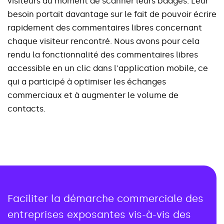
v
i
s
i
t
e
u
r
s
a
u
m
o
m
e
n
t
d
e
s
c
a
n
n
e
r
l
e
u
r
s
b
a
d
g
e
s
.
L
e
u
r
b
e
s
o
i
n
p
o
r
t
a
i
t
d
a
v
a
n
t
a
g
e
s
u
r
l
e
f
a
i
t
d
e
p
o
u
v
o
i
r
é
c
r
i
r
e
r
a
p
i
d
e
m
e
n
t
d
e
s
c
o
m
m
e
n
t
a
i
r
e
s
l
i
b
r
e
s
c
o
n
c
e
r
n
a
n
t
c
h
a
q
u
e
v
i
s
i
t
e
u
r
r
e
n
c
o
n
t
r
é
.
N
o
u
s
a
v
o
n
s
p
o
u
r
c
e
l
a
r
e
n
d
u
l
a
f
o
n
c
t
i
o
n
n
a
l
i
t
é
d
e
s
c
o
m
m
e
n
t
a
i
r
e
s
l
i
b
r
e
s
a
c
c
e
s
s
i
b
l
e
e
n
u
n
c
l
i
c
d
a
n
s
l
'
a
p
p
l
i
c
a
t
i
o
n
m
o
b
i
l
e
,
c
e
q
u
i
a
p
a
r
t
i
c
i
p
é
à
o
p
t
i
m
i
s
e
r
l
e
s
é
c
h
a
n
g
e
s
c
o
m
m
e
r
c
i
a
u
x
e
t
à
a
u
g
m
e
n
t
e
r
l
e
v
o
l
u
m
e
d
e
c
o
n
t
a
c
t
s
.
Faciliter la démarche commerciale des
entreprises exposantes vis-à-vis des