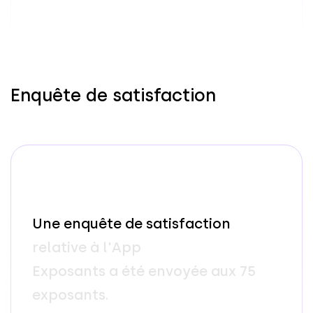
Enquête de satisfaction
U
n
e
e
n
q
u
ê
t
e
d
e
s
a
t
i
s
f
a
c
t
i
o
n
r
e
l
a
t
i
v
e
à
l
'
A
p
p
E
x
p
o
s
a
n
t
s
a
é
t
é
e
n
v
o
y
é
e
a
u
x
7
5
e
x
p
o
s
a
n
t
s
.