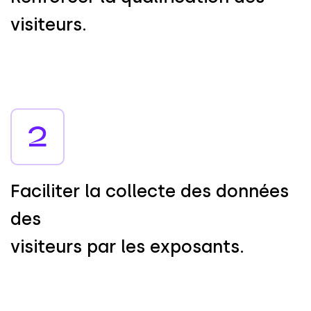
v
i
s
i
t
e
u
r
s
.
2
F
a
c
i
l
i
t
e
r
l
a
c
o
l
l
e
c
t
e
d
e
s
d
o
n
n
é
e
s
d
e
s
v
i
s
i
t
e
u
r
s
p
a
r
l
e
s
e
x
p
o
s
a
n
t
s
.