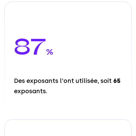
87
%
D
e
s
e
x
p
o
s
a
n
t
s
l
’
o
n
t
u
t
i
l
i
s
é
e
,
s
o
i
t
6
5
e
x
p
o
s
a
n
t
s
.