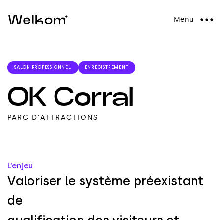
Menu
SALON PROFESSIONNEL
ENREGISTREMENT
OK Corral
PARC D'ATTRACTIONS
L’enjeu
V
a
l
o
r
i
s
e
r
l
e
s
y
s
t
è
m
e
p
r
é
e
x
i
s
t
a
n
t
d
e