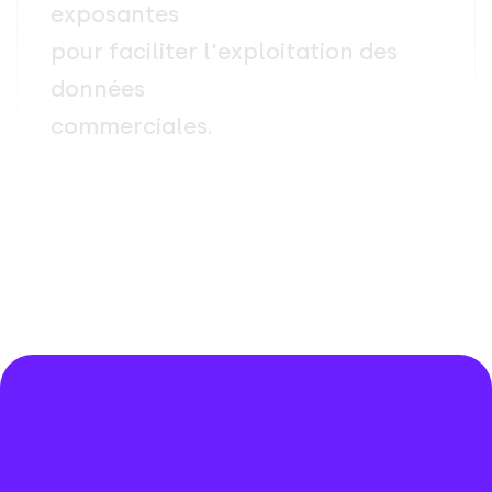
e
x
p
o
s
a
n
t
e
s
p
o
u
r
f
a
c
i
l
i
t
e
r
l
'
e
x
p
l
o
i
t
a
t
i
o
n
d
e
s
d
o
n
n
é
e
s
c
o
m
m
e
r
c
i
a
l
e
s
.