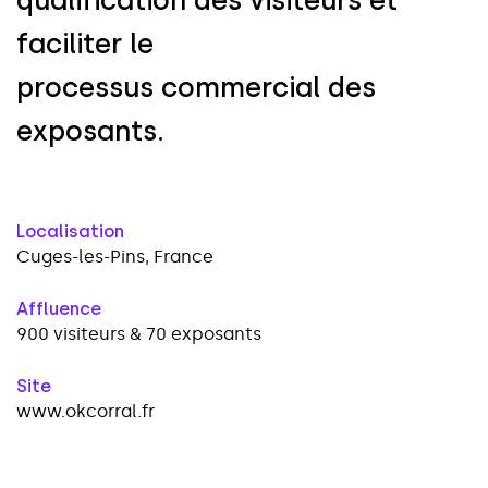
q
u
a
l
i
f
i
c
a
t
i
o
n
d
e
s
v
i
s
i
t
e
u
r
s
e
t
f
a
c
i
l
i
t
e
r
l
e
p
r
o
c
e
s
s
u
s
c
o
m
m
e
r
c
i
a
l
d
e
s
e
x
p
o
s
a
n
t
s
.
Localisation
Cuges-les-Pins, France
Affluence
900 visiteurs & 70 exposants
Site
www.okcorral.fr