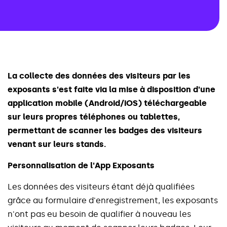
L
a
c
o
l
l
e
c
t
e
d
e
s
d
o
n
n
é
e
s
d
e
s
v
i
s
i
t
e
u
r
s
p
a
r
l
e
s
e
x
p
o
s
a
n
t
s
s
'
e
s
t
f
a
i
t
e
v
i
a
l
a
m
i
s
e
à
d
i
s
p
o
s
i
t
i
o
n
d
'
u
n
e
a
p
p
l
i
c
a
t
i
o
n
m
o
b
i
l
e
(
A
n
d
r
o
i
d
/
i
O
S
)
t
é
l
é
c
h
a
r
g
e
a
b
l
e
s
u
r
l
e
u
r
s
p
r
o
p
r
e
s
t
é
l
é
p
h
o
n
e
s
o
u
t
a
b
l
e
t
t
e
s
,
p
e
r
m
e
t
t
a
n
t
d
e
s
c
a
n
n
e
r
l
e
s
b
a
d
g
e
s
d
e
s
v
i
s
i
t
e
u
r
s
v
e
n
a
n
t
s
u
r
l
e
u
r
s
s
t
a
n
d
s
.
P
e
r
s
o
n
n
a
l
i
s
a
t
i
o
n
d
e
l
'
A
p
p
E
x
p
o
s
a
n
t
s
L
e
s
d
o
n
n
é
e
s
d
e
s
v
i
s
i
t
e
u
r
s
é
t
a
n
t
d
é
j
à
q
u
a
l
i
f
i
é
e
s
g
r
â
c
e
a
u
f
o
r
m
u
l
a
i
r
e
d
'
e
n
r
e
g
i
s
t
r
e
m
e
n
t
,
l
e
s
e
x
p
o
s
a
n
t
s
n
'
o
n
t
p
a
s
e
u
b
e
s
o
i
n
d
e
q
u
a
l
i
f
i
e
r
à
n
o
u
v
e
a
u
l
e
s