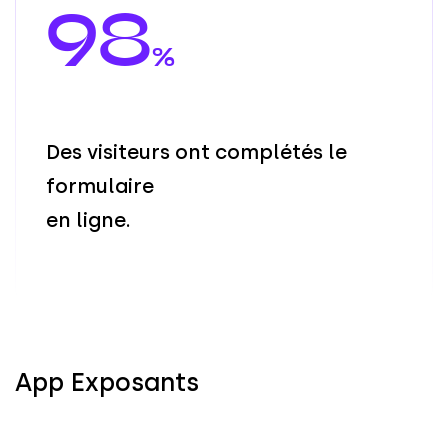
98
%
D
e
s
v
i
s
i
t
e
u
r
s
o
n
t
c
o
m
p
l
é
t
é
s
l
e
f
o
r
m
u
l
a
i
r
e
e
n
l
i
g
n
e
.
App Exposants