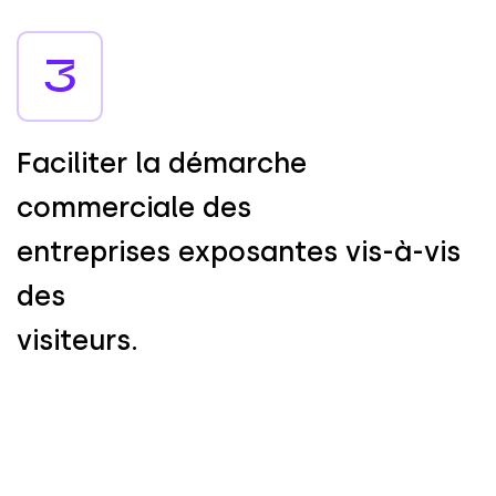
3
F
a
c
i
l
i
t
e
r
l
a
d
é
m
a
r
c
h
e
c
o
m
m
e
r
c
i
a
l
e
d
e
s
e
n
t
r
e
p
r
i
s
e
s
e
x
p
o
s
a
n
t
e
s
v
i
s
-
à
-
v
i
s
d
e
s
v
i
s
i
t
e
u
r
s
.