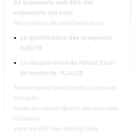
2
3
e
x
p
o
s
a
n
t
s
s
o
i
t
3
0
%
d
e
s
e
x
p
o
s
a
n
t
s
o
n
t
n
o
t
é
l
e
u
r
n
i
v
e
a
u
d
e
s
a
t
i
s
f
a
c
t
i
o
n
s
u
r
:
L
a
q
u
a
l
i
f
i
c
a
t
i
o
n
d
e
s
p
r
o
s
p
e
c
t
s
:
9
,
0
5
/
1
0
L
a
r
é
c
u
p
é
r
a
t
i
o
n
d
u
f
i
c
h
i
e
r
E
x
c
e
l
d
e
c
o
n
t
a
c
t
s
:
9
,
4
4
/
1
0
R
e
m
a
r
q
u
e
d
'
a
m
é
l
i
o
r
a
t
i
o
n
p
r
i
s
e
e
n
c
o
m
p
t
e
:
c
r
é
e
r
u
n
r
e
n
v
o
i
d
i
r
e
c
t
d
e
s
d
o
n
n
é
e
s
v
i
s
i
t
e
u
r
s
v
e
r
s
l
e
s
E
R
P
d
e
s
e
n
t
r
e
p
r
i
s
e
s