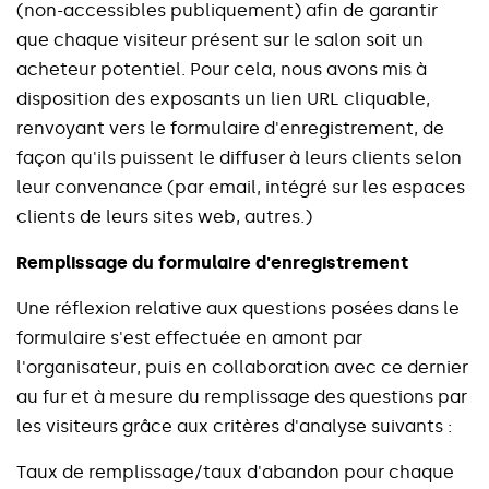
(
n
o
n
-
a
c
c
e
s
s
i
b
l
e
s
p
u
b
l
i
q
u
e
m
e
n
t
)
a
f
i
n
d
e
g
a
r
a
n
t
i
r
q
u
e
c
h
a
q
u
e
v
i
s
i
t
e
u
r
p
r
é
s
e
n
t
s
u
r
l
e
s
a
l
o
n
s
o
i
t
u
n
a
c
h
e
t
e
u
r
p
o
t
e
n
t
i
e
l
.
P
o
u
r
c
e
l
a
,
n
o
u
s
a
v
o
n
s
m
i
s
à
d
i
s
p
o
s
i
t
i
o
n
d
e
s
e
x
p
o
s
a
n
t
s
u
n
l
i
e
n
U
R
L
c
l
i
q
u
a
b
l
e
,
r
e
n
v
o
y
a
n
t
v
e
r
s
l
e
f
o
r
m
u
l
a
i
r
e
d
'
e
n
r
e
g
i
s
t
r
e
m
e
n
t
,
d
e
f
a
ç
o
n
q
u
'
i
l
s
p
u
i
s
s
e
n
t
l
e
d
i
f
f
u
s
e
r
à
l
e
u
r
s
c
l
i
e
n
t
s
s
e
l
o
n
l
e
u
r
c
o
n
v
e
n
a
n
c
e
(
p
a
r
e
m
a
i
l
,
i
n
t
é
g
r
é
s
u
r
l
e
s
e
s
p
a
c
e
s
c
l
i
e
n
t
s
d
e
l
e
u
r
s
s
i
t
e
s
w
e
b
,
a
u
t
r
e
s
.
)
R
e
m
p
l
i
s
s
a
g
e
d
u
f
o
r
m
u
l
a
i
r
e
d
'
e
n
r
e
g
i
s
t
r
e
m
e
n
t
U
n
e
r
é
f
l
e
x
i
o
n
r
e
l
a
t
i
v
e
a
u
x
q
u
e
s
t
i
o
n
s
p
o
s
é
e
s
d
a
n
s
l
e
f
o
r
m
u
l
a
i
r
e
s
'
e
s
t
e
f
f
e
c
t
u
é
e
e
n
a
m
o
n
t
p
a
r
l
'
o
r
g
a
n
i
s
a
t
e
u
r
,
p
u
i
s
e
n
c
o
l
l
a
b
o
r
a
t
i
o
n
a
v
e
c
c
e
d
e
r
n
i
e
r
a
u
f
u
r
e
t
à
m
e
s
u
r
e
d
u
r
e
m
p
l
i
s
s
a
g
e
d
e
s
q
u
e
s
t
i
o
n
s
p
a
r
l
e
s
v
i
s
i
t
e
u
r
s
g
r
â
c
e
a
u
x
c
r
i
t
è
r
e
s
d
'
a
n
a
l
y
s
e
s
u
i
v
a
n
t
s
:
T
a
u
x
d
e
r
e
m
p
l
i
s
s
a
g
e
/
t
a
u
x
d
'
a
b
a
n
d
o
n
p
o
u
r
c
h
a
q
u
e