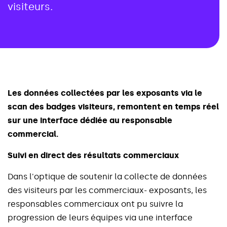
visiteurs.
L
e
s
d
o
n
n
é
e
s
c
o
l
l
e
c
t
é
e
s
p
a
r
l
e
s
e
x
p
o
s
a
n
t
s
v
i
a
l
e
s
c
a
n
d
e
s
b
a
d
g
e
s
v
i
s
i
t
e
u
r
s
,
r
e
m
o
n
t
e
n
t
e
n
t
e
m
p
s
r
é
e
l
s
u
r
u
n
e
i
n
t
e
r
f
a
c
e
d
é
d
i
é
e
a
u
r
e
s
p
o
n
s
a
b
l
e
c
o
m
m
e
r
c
i
a
l
.
S
u
i
v
i
e
n
d
i
r
e
c
t
d
e
s
r
é
s
u
l
t
a
t
s
c
o
m
m
e
r
c
i
a
u
x
D
a
n
s
l
'
o
p
t
i
q
u
e
d
e
s
o
u
t
e
n
i
r
l
a
c
o
l
l
e
c
t
e
d
e
d
o
n
n
é
e
s
d
e
s
v
i
s
i
t
e
u
r
s
p
a
r
l
e
s
c
o
m
m
e
r
c
i
a
u
x
-
e
x
p
o
s
a
n
t
s
,
l
e
s
r
e
s
p
o
n
s
a
b
l
e
s
c
o
m
m
e
r
c
i
a
u
x
o
n
t
p
u
s
u
i
v
r
e
l
a
p
r
o
g
r
e
s
s
i
o
n
d
e
l
e
u
r
s
é
q
u
i
p
e
s
v
i
a
u
n
e
i
n
t
e
r
f
a
c
e