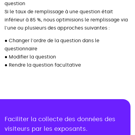
q
u
e
s
t
i
o
n
S
i
l
e
t
a
u
x
d
e
r
e
m
p
l
i
s
s
a
g
e
à
u
n
e
q
u
e
s
t
i
o
n
é
t
a
i
t
i
n
f
é
r
i
e
u
r
à
8
5
%
,
n
o
u
s
o
p
t
i
m
i
s
i
o
n
s
l
e
r
e
m
p
l
i
s
s
a
g
e
v
i
a
l
'
u
n
e
o
u
p
l
u
s
i
e
u
r
s
d
e
s
a
p
p
r
o
c
h
e
s
s
u
i
v
a
n
t
e
s
:
●
C
h
a
n
g
e
r
l
'
o
r
d
r
e
d
e
l
a
q
u
e
s
t
i
o
n
d
a
n
s
l
e
q
u
e
s
t
i
o
n
n
a
i
r
e
●
M
o
d
i
f
i
e
r
l
a
q
u
e
s
t
i
o
n
●
R
e
n
d
r
e
l
a
q
u
e
s
t
i
o
n
f
a
c
u
l
t
a
t
i
v
e
Faciliter la collecte des données des
visiteurs par les exposants.