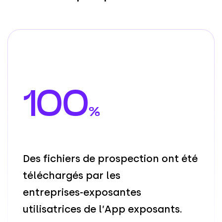
100
%
D
e
s
f
i
c
h
i
e
r
s
d
e
p
r
o
s
p
e
c
t
i
o
n
o
n
t
é
t
é
t
é
l
é
c
h
a
r
g
é
s
p
a
r
l
e
s
e
n
t
r
e
p
r
i
s
e
s
-
e
x
p
o
s
a
n
t
e
s
u
t
i
l
i
s
a
t
r
i
c
e
s
d
e
l
’
A
p
p
e
x
p
o
s
a
n
t
s
.