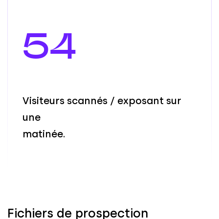
54
V
i
s
i
t
e
u
r
s
s
c
a
n
n
é
s
/
e
x
p
o
s
a
n
t
s
u
r
u
n
e
m
a
t
i
n
é
e
.
Fichiers de prospection