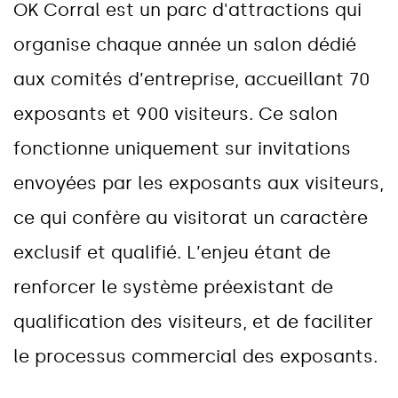
O
K
C
o
r
r
a
l
e
s
t
u
n
p
a
r
c
d
'
a
t
t
r
a
c
t
i
o
n
s
q
u
i
o
r
g
a
n
i
s
e
c
h
a
q
u
e
a
n
n
é
e
u
n
s
a
l
o
n
d
é
d
i
é
a
u
x
c
o
m
i
t
é
s
d
’
e
n
t
r
e
p
r
i
s
e
,
a
c
c
u
e
i
l
l
a
n
t
7
0
e
x
p
o
s
a
n
t
s
e
t
9
0
0
v
i
s
i
t
e
u
r
s
.
C
e
s
a
l
o
n
f
o
n
c
t
i
o
n
n
e
u
n
i
q
u
e
m
e
n
t
s
u
r
i
n
v
i
t
a
t
i
o
n
s
e
n
v
o
y
é
e
s
p
a
r
l
e
s
e
x
p
o
s
a
n
t
s
a
u
x
v
i
s
i
t
e
u
r
s
,
c
e
q
u
i
c
o
n
f
è
r
e
a
u
v
i
s
i
t
o
r
a
t
u
n
c
a
r
a
c
t
è
r
e
e
x
c
l
u
s
i
f
e
t
q
u
a
l
i
f
i
é
.
L
’
e
n
j
e
u
é
t
a
n
t
d
e
r
e
n
f
o
r
c
e
r
l
e
s
y
s
t
è
m
e
p
r
é
e
x
i
s
t
a
n
t
d
e
q
u
a
l
i
f
i
c
a
t
i
o
n
d
e
s
v
i
s
i
t
e
u
r
s
,
e
t
d
e
f
a
c
i
l
i
t
e
r
l
e
p
r
o
c
e
s
s
u
s
c
o
m
m
e
r
c
i
a
l
d
e
s
e
x
p
o
s
a
n
t
s
.