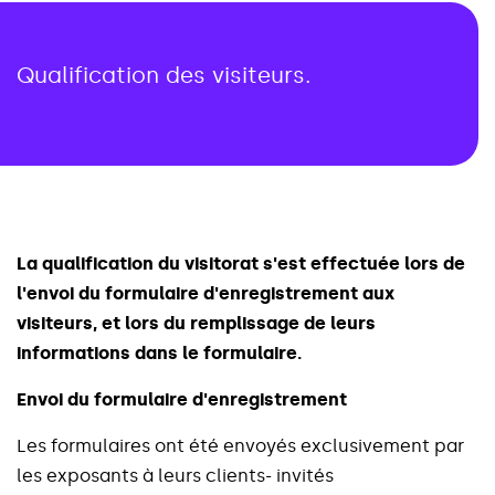
Qualification des visiteurs.
L
a
q
u
a
l
i
f
i
c
a
t
i
o
n
d
u
v
i
s
i
t
o
r
a
t
s
'
e
s
t
e
f
f
e
c
t
u
é
e
l
o
r
s
d
e
l
'
e
n
v
o
i
d
u
f
o
r
m
u
l
a
i
r
e
d
'
e
n
r
e
g
i
s
t
r
e
m
e
n
t
a
u
x
v
i
s
i
t
e
u
r
s
,
e
t
l
o
r
s
d
u
r
e
m
p
l
i
s
s
a
g
e
d
e
l
e
u
r
s
i
n
f
o
r
m
a
t
i
o
n
s
d
a
n
s
l
e
f
o
r
m
u
l
a
i
r
e
.
E
n
v
o
i
d
u
f
o
r
m
u
l
a
i
r
e
d
'
e
n
r
e
g
i
s
t
r
e
m
e
n
t
L
e
s
f
o
r
m
u
l
a
i
r
e
s
o
n
t
é
t
é
e
n
v
o
y
é
s
e
x
c
l
u
s
i
v
e
m
e
n
t
p
a
r
l
e
s
e
x
p
o
s
a
n
t
s
à
l
e
u
r
s
c
l
i
e
n
t
s
-
i
n
v
i
t
é
s