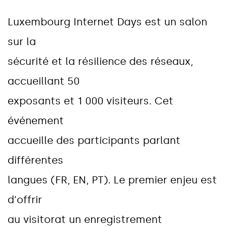
L
u
x
e
m
b
o
u
r
g
I
n
t
e
r
n
e
t
D
a
y
s
e
s
t
u
n
s
a
l
o
n
s
u
r
l
a
s
é
c
u
r
i
t
é
e
t
l
a
r
é
s
i
l
i
e
n
c
e
d
e
s
r
é
s
e
a
u
x
,
a
c
c
u
e
i
l
l
a
n
t
5
0
e
x
p
o
s
a
n
t
s
e
t
1
0
0
0
v
i
s
i
t
e
u
r
s
.
C
e
t
é
v
é
n
e
m
e
n
t
a
c
c
u
e
i
l
l
e
d
e
s
p
a
r
t
i
c
i
p
a
n
t
s
p
a
r
l
a
n
t
d
i
f
f
é
r
e
n
t
e
s
l
a
n
g
u
e
s
(
F
R
,
E
N
,
P
T
)
.
L
e
p
r
e
m
i
e
r
e
n
j
e
u
e
s
t
d
’
o
f
f
r
i
r
a
u
v
i
s
i
t
o
r
a
t
u
n
e
n
r
e
g
i
s
t
r
e
m
e
n
t