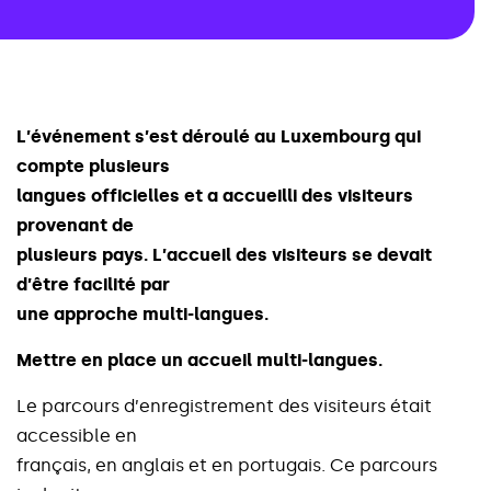
L
’
é
v
é
n
e
m
e
n
t
s
’
e
s
t
d
é
r
o
u
l
é
a
u
L
u
x
e
m
b
o
u
r
g
q
u
i
c
o
m
p
t
e
p
l
u
s
i
e
u
r
s
l
a
n
g
u
e
s
o
f
f
i
c
i
e
l
l
e
s
e
t
a
a
c
c
u
e
i
l
l
i
d
e
s
v
i
s
i
t
e
u
r
s
p
r
o
v
e
n
a
n
t
d
e
p
l
u
s
i
e
u
r
s
p
a
y
s
.
L
’
a
c
c
u
e
i
l
d
e
s
v
i
s
i
t
e
u
r
s
s
e
d
e
v
a
i
t
d
’
ê
t
r
e
f
a
c
i
l
i
t
é
p
a
r
u
n
e
a
p
p
r
o
c
h
e
m
u
l
t
i
-
l
a
n
g
u
e
s
.
M
e
t
t
r
e
e
n
p
l
a
c
e
u
n
a
c
c
u
e
i
l
m
u
l
t
i
-
l
a
n
g
u
e
s
.
L
e
p
a
r
c
o
u
r
s
d
’
e
n
r
e
g
i
s
t
r
e
m
e
n
t
d
e
s
v
i
s
i
t
e
u
r
s
é
t
a
i
t
a
c
c
e
s
s
i
b
l
e
e
n
f
r
a
n
ç
a
i
s
,
e
n
a
n
g
l
a
i
s
e
t
e
n
p
o
r
t
u
g
a
i
s
.
C
e
p
a
r
c
o
u
r
s