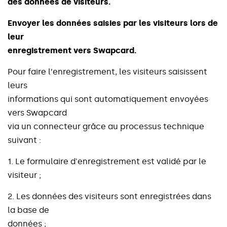
d
e
s
d
o
n
n
é
e
s
d
e
v
i
s
i
t
e
u
r
s
.
E
n
v
o
y
e
r
l
e
s
d
o
n
n
é
e
s
s
a
i
s
i
e
s
p
a
r
l
e
s
v
i
s
i
t
e
u
r
s
l
o
r
s
d
e
l
e
u
r
e
n
r
e
g
i
s
t
r
e
m
e
n
t
v
e
r
s
S
w
a
p
c
a
r
d
.
P
o
u
r
f
a
i
r
e
l
’
e
n
r
e
g
i
s
t
r
e
m
e
n
t
,
l
e
s
v
i
s
i
t
e
u
r
s
s
a
i
s
i
s
s
e
n
t
l
e
u
r
s
i
n
f
o
r
m
a
t
i
o
n
s
q
u
i
s
o
n
t
a
u
t
o
m
a
t
i
q
u
e
m
e
n
t
e
n
v
o
y
é
e
s
v
e
r
s
S
w
a
p
c
a
r
d
v
i
a
u
n
c
o
n
n
e
c
t
e
u
r
g
r
â
c
e
a
u
p
r
o
c
e
s
s
u
s
t
e
c
h
n
i
q
u
e
s
u
i
v
a
n
t
:
1
.
L
e
f
o
r
m
u
l
a
i
r
e
d
'
e
n
r
e
g
i
s
t
r
e
m
e
n
t
e
s
t
v
a
l
i
d
é
p
a
r
l
e
v
i
s
i
t
e
u
r
;
2
.
L
e
s
d
o
n
n
é
e
s
d
e
s
v
i
s
i
t
e
u
r
s
s
o
n
t
e
n
r
e
g
i
s
t
r
é
e
s
d
a
n
s
l
a
b
a
s
e
d
e
d
o
n
n
é
e
s
;