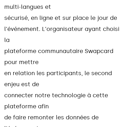
m
u
l
t
i
-
l
a
n
g
u
e
s
e
t
s
é
c
u
r
i
s
é
,
e
n
l
i
g
n
e
e
t
s
u
r
p
l
a
c
e
l
e
j
o
u
r
d
e
l
’
é
v
é
n
e
m
e
n
t
.
L
’
o
r
g
a
n
i
s
a
t
e
u
r
a
y
a
n
t
c
h
o
i
s
i
l
a
p
l
a
t
e
f
o
r
m
e
c
o
m
m
u
n
a
u
t
a
i
r
e
S
w
a
p
c
a
r
d
p
o
u
r
m
e
t
t
r
e
e
n
r
e
l
a
t
i
o
n
l
e
s
p
a
r
t
i
c
i
p
a
n
t
s
,
l
e
s
e
c
o
n
d
e
n
j
e
u
e
s
t
d
e
c
o
n
n
e
c
t
e
r
n
o
t
r
e
t
e
c
h
n
o
l
o
g
i
e
à
c
e
t
t
e
p
l
a
t
e
f
o
r
m
e
a
f
i
n
d
e
f
a
i
r
e
r
e
m
o
n
t
e
r
l
e
s
d
o
n
n
é
e
s
d
e