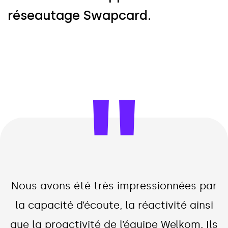
r
é
s
e
a
u
t
a
g
e
S
w
a
p
c
a
r
d
.
Nous avons été très impressionnées par
la capacité d’écoute, la réactivité ainsi
que la proactivité de l’équipe Welkom. Ils