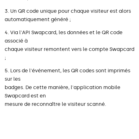
3
.
U
n
Q
R
c
o
d
e
u
n
i
q
u
e
p
o
u
r
c
h
a
q
u
e
v
i
s
i
t
e
u
r
e
s
t
a
l
o
r
s
a
u
t
o
m
a
t
i
q
u
e
m
e
n
t
g
é
n
é
r
é
;
4
.
V
i
a
l
'
A
P
I
S
w
a
p
c
a
r
d
,
l
e
s
d
o
n
n
é
e
s
e
t
l
e
Q
R
c
o
d
e
a
s
s
o
c
i
é
à
c
h
a
q
u
e
v
i
s
i
t
e
u
r
r
e
m
o
n
t
e
n
t
v
e
r
s
l
e
c
o
m
p
t
e
S
w
a
p
c
a
r
d
;
5
.
L
o
r
s
d
e
l
'
é
v
é
n
e
m
e
n
t
,
l
e
s
Q
R
c
o
d
e
s
s
o
n
t
i
m
p
r
i
m
é
s
s
u
r
l
e
s
b
a
d
g
e
s
.
D
e
c
e
t
t
e
m
a
n
i
è
r
e
,
l
'
a
p
p
l
i
c
a
t
i
o
n
m
o
b
i
l
e
S
w
a
p
c
a
r
d
e
s
t
e
n
m
e
s
u
r
e
d
e
r
e
c
o
n
n
a
î
t
r
e
l
e
v
i
s
i
t
e
u
r
s
c
a
n
n
é
.