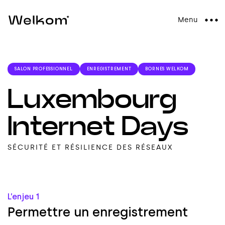
Menu
SALON PROFESSIONNEL
ENREGISTREMENT
BORNES WELKOM
Luxembourg
Internet Days
SÉCURITÉ ET RÉSILIENCE DES RÉSEAUX
L’enjeu 1
P
e
r
m
e
t
t
r
e
u
n
e
n
r
e
g
i
s
t
r
e
m
e
n
t