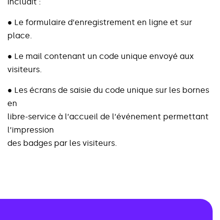
i
n
c
l
u
a
i
t
:
●
L
e
f
o
r
m
u
l
a
i
r
e
d
’
e
n
r
e
g
i
s
t
r
e
m
e
n
t
e
n
l
i
g
n
e
e
t
s
u
r
p
l
a
c
e
.
●
L
e
m
a
i
l
c
o
n
t
e
n
a
n
t
u
n
c
o
d
e
u
n
i
q
u
e
e
n
v
o
y
é
a
u
x
v
i
s
i
t
e
u
r
s
.
●
L
e
s
é
c
r
a
n
s
d
e
s
a
i
s
i
e
d
u
c
o
d
e
u
n
i
q
u
e
s
u
r
l
e
s
b
o
r
n
e
s
e
n
l
i
b
r
e
-
s
e
r
v
i
c
e
à
l
’
a
c
c
u
e
i
l
d
e
l
’
é
v
é
n
e
m
e
n
t
p
e
r
m
e
t
t
a
n
t
l
’
i
m
p
r
e
s
s
i
o
n
d
e
s
b
a
d
g
e
s
p
a
r
l
e
s
v
i
s
i
t
e
u
r
s
.