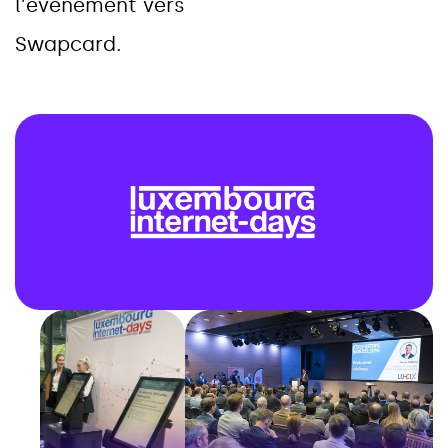
l
’
é
v
é
n
e
m
e
n
t
v
e
r
s
S
w
a
p
c
a
r
d
.