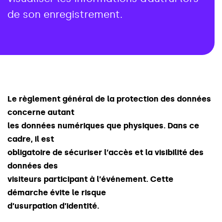
de son enregistrement.
L
e
r
è
g
l
e
m
e
n
t
g
é
n
é
r
a
l
d
e
l
a
p
r
o
t
e
c
t
i
o
n
d
e
s
d
o
n
n
é
e
s
c
o
n
c
e
r
n
e
a
u
t
a
n
t
l
e
s
d
o
n
n
é
e
s
n
u
m
é
r
i
q
u
e
s
q
u
e
p
h
y
s
i
q
u
e
s
.
D
a
n
s
c
e
c
a
d
r
e
,
i
l
e
s
t
o
b
l
i
g
a
t
o
i
r
e
d
e
s
é
c
u
r
i
s
e
r
l
’
a
c
c
è
s
e
t
l
a
v
i
s
i
b
i
l
i
t
é
d
e
s
d
o
n
n
é
e
s
d
e
s
v
i
s
i
t
e
u
r
s
p
a
r
t
i
c
i
p
a
n
t
à
l
’
é
v
é
n
e
m
e
n
t
.
C
e
t
t
e
d
é
m
a
r
c
h
e
é
v
i
t
e
l
e
r
i
s
q
u
e
d
’
u
s
u
r
p
a
t
i
o
n
d
’
i
d
e
n
t
i
t
é
.