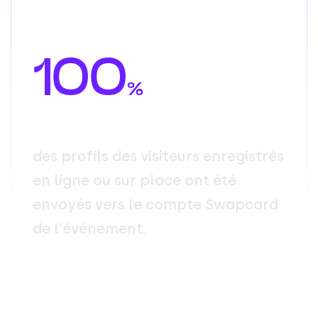
100
%
d
e
s
p
r
o
f
i
l
s
d
e
s
v
i
s
i
t
e
u
r
s
e
n
r
e
g
i
s
t
r
é
s
e
n
l
i
g
n
e
o
u
s
u
r
p
l
a
c
e
o
n
t
é
t
é
e
n
v
o
y
é
s
v
e
r
s
l
e
c
o
m
p
t
e
S
w
a
p
c
a
r
d
d
e
l
’
é
v
é
n
e
m
e
n
t
.