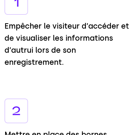
1
E
m
p
ê
c
h
e
r
l
e
v
i
s
i
t
e
u
r
d
’
a
c
c
é
d
e
r
e
t
d
e
v
i
s
u
a
l
i
s
e
r
l
e
s
i
n
f
o
r
m
a
t
i
o
n
s
d
’
a
u
t
r
u
i
l
o
r
s
d
e
s
o
n
e
n
r
e
g
i
s
t
r
e
m
e
n
t
.
2
M
e
t
t
r
e
e
n
p
l
a
c
e
d
e
s
b
o
r
n
e
s