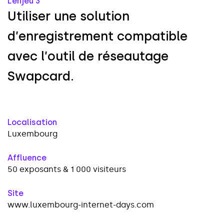
L’enjeu 3
U
t
i
l
i
s
e
r
u
n
e
s
o
l
u
t
i
o
n
d
’
e
n
r
e
g
i
s
t
r
e
m
e
n
t
c
o
m
p
a
t
i
b
l
e
a
v
e
c
l
’
o
u
t
i
l
d
e
r
é
s
e
a
u
t
a
g
e
S
w
a
p
c
a
r
d
.
Localisation
Luxembourg
Affluence
50 exposants & 1 000 visiteurs
Site
www.luxembourg-internet-days.com