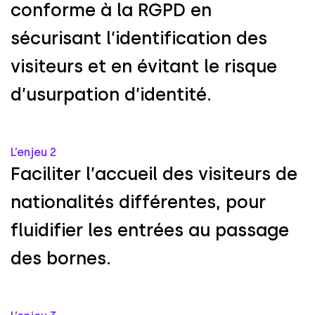
c
o
n
f
o
r
m
e
à
l
a
R
G
P
D
e
n
s
é
c
u
r
i
s
a
n
t
l
’
i
d
e
n
t
i
f
i
c
a
t
i
o
n
d
e
s
v
i
s
i
t
e
u
r
s
e
t
e
n
é
v
i
t
a
n
t
l
e
r
i
s
q
u
e
d
’
u
s
u
r
p
a
t
i
o
n
d
’
i
d
e
n
t
i
t
é
.
L’enjeu 2
F
a
c
i
l
i
t
e
r
l
’
a
c
c
u
e
i
l
d
e
s
v
i
s
i
t
e
u
r
s
d
e
n
a
t
i
o
n
a
l
i
t
é
s
d
i
f
f
é
r
e
n
t
e
s
,
p
o
u
r
f
l
u
i
d
i
f
i
e
r
l
e
s
e
n
t
r
é
e
s
a
u
p
a
s
s
a
g
e
d
e
s
b
o
r
n
e
s
.