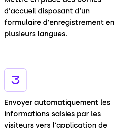
d
’
a
c
c
u
e
i
l
d
i
s
p
o
s
a
n
t
d
’
u
n
f
o
r
m
u
l
a
i
r
e
d
’
e
n
r
e
g
i
s
t
r
e
m
e
n
t
e
n
p
l
u
s
i
e
u
r
s
l
a
n
g
u
e
s
.
3
E
n
v
o
y
e
r
a
u
t
o
m
a
t
i
q
u
e
m
e
n
t
l
e
s
i
n
f
o
r
m
a
t
i
o
n
s
s
a
i
s
i
e
s
p
a
r
l
e
s
v
i
s
i
t
e
u
r
s
v
e
r
s
l
’
a
p
p
l
i
c
a
t
i
o
n
d
e