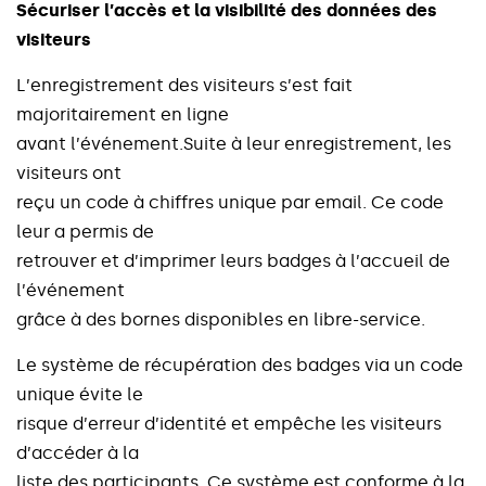
S
é
c
u
r
i
s
e
r
l
’
a
c
c
è
s
e
t
l
a
v
i
s
i
b
i
l
i
t
é
d
e
s
d
o
n
n
é
e
s
d
e
s
v
i
s
i
t
e
u
r
s
L
’
e
n
r
e
g
i
s
t
r
e
m
e
n
t
d
e
s
v
i
s
i
t
e
u
r
s
s
’
e
s
t
f
a
i
t
m
a
j
o
r
i
t
a
i
r
e
m
e
n
t
e
n
l
i
g
n
e
a
v
a
n
t
l
’
é
v
é
n
e
m
e
n
t
.
S
u
i
t
e
à
l
e
u
r
e
n
r
e
g
i
s
t
r
e
m
e
n
t
,
l
e
s
v
i
s
i
t
e
u
r
s
o
n
t
r
e
ç
u
u
n
c
o
d
e
à
c
h
i
f
f
r
e
s
u
n
i
q
u
e
p
a
r
e
m
a
i
l
.
C
e
c
o
d
e
l
e
u
r
a
p
e
r
m
i
s
d
e
r
e
t
r
o
u
v
e
r
e
t
d
’
i
m
p
r
i
m
e
r
l
e
u
r
s
b
a
d
g
e
s
à
l
’
a
c
c
u
e
i
l
d
e
l
’
é
v
é
n
e
m
e
n
t
g
r
â
c
e
à
d
e
s
b
o
r
n
e
s
d
i
s
p
o
n
i
b
l
e
s
e
n
l
i
b
r
e
-
s
e
r
v
i
c
e
.
L
e
s
y
s
t
è
m
e
d
e
r
é
c
u
p
é
r
a
t
i
o
n
d
e
s
b
a
d
g
e
s
v
i
a
u
n
c
o
d
e
u
n
i
q
u
e
é
v
i
t
e
l
e
r
i
s
q
u
e
d
’
e
r
r
e
u
r
d
’
i
d
e
n
t
i
t
é
e
t
e
m
p
ê
c
h
e
l
e
s
v
i
s
i
t
e
u
r
s
d
’
a
c
c
é
d
e
r
à
l
a
l
i
s
t
e
d
e
s
p
a
r
t
i
c
i
p
a
n
t
s
.
C
e
s
y
s
t
è
m
e
e
s
t
c
o
n
f
o
r
m
e
à
l
a