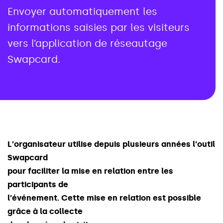
Envoyer automatiquement les
informations saisies par les visiteurs
vers l’application de réseautage
Swapcard.
L
’
o
r
g
a
n
i
s
a
t
e
u
r
u
t
i
l
i
s
e
d
e
p
u
i
s
p
l
u
s
i
e
u
r
s
a
n
n
é
e
s
l
’
o
u
t
i
l
S
w
a
p
c
a
r
d
p
o
u
r
f
a
c
i
l
i
t
e
r
l
a
m
i
s
e
e
n
r
e
l
a
t
i
o
n
e
n
t
r
e
l
e
s
p
a
r
t
i
c
i
p
a
n
t
s
d
e
l
’
é
v
é
n
e
m
e
n
t
.
C
e
t
t
e
m
i
s
e
e
n
r
e
l
a
t
i
o
n
e
s
t
p
o
s
s
i
b
l
e
g
r
â
c
e
à
l
a
c
o
l
l
e
c
t
e