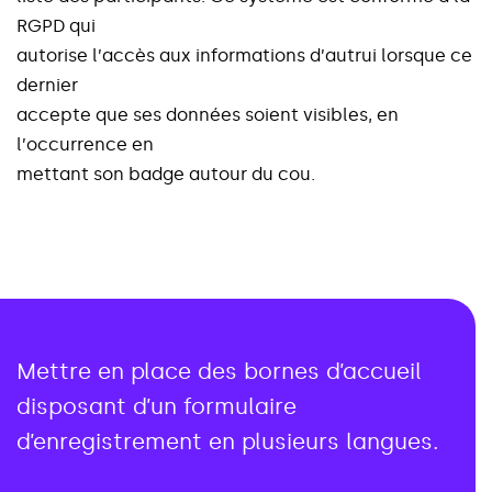
R
G
P
D
q
u
i
a
u
t
o
r
i
s
e
l
’
a
c
c
è
s
a
u
x
i
n
f
o
r
m
a
t
i
o
n
s
d
’
a
u
t
r
u
i
l
o
r
s
q
u
e
c
e
d
e
r
n
i
e
r
a
c
c
e
p
t
e
q
u
e
s
e
s
d
o
n
n
é
e
s
s
o
i
e
n
t
v
i
s
i
b
l
e
s
,
e
n
l
’
o
c
c
u
r
r
e
n
c
e
e
n
m
e
t
t
a
n
t
s
o
n
b
a
d
g
e
a
u
t
o
u
r
d
u
c
o
u
.
Mettre en place des bornes d’accueil
disposant d’un formulaire
d’enregistrement en plusieurs langues.