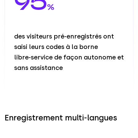
95
%
d
e
s
v
i
s
i
t
e
u
r
s
p
r
é
-
e
n
r
e
g
i
s
t
r
é
s
o
n
t
s
a
i
s
i
l
e
u
r
s
c
o
d
e
s
à
l
a
b
o
r
n
e
l
i
b
r
e
-
s
e
r
v
i
c
e
d
e
f
a
ç
o
n
a
u
t
o
n
o
m
e
e
t
s
a
n
s
a
s
s
i
s
t
a
n
c
e
Enregistrement multi-langues