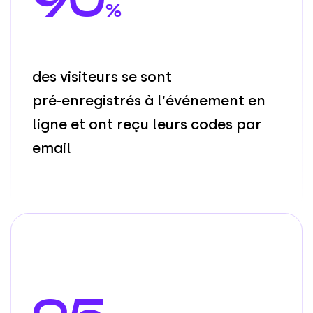
%
d
e
s
v
i
s
i
t
e
u
r
s
s
e
s
o
n
t
p
r
é
-
e
n
r
e
g
i
s
t
r
é
s
à
l
’
é
v
é
n
e
m
e
n
t
e
n
l
i
g
n
e
e
t
o
n
t
r
e
ç
u
l
e
u
r
s
c
o
d
e
s
p
a
r
e
m
a
i
l